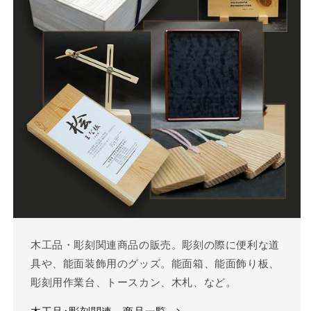
木工品・彫刻関連商品の販売。彫刻の際に便利な道
具や、能面装飾用のグッズ。能面箱、能面飾り板、
彫刻用作業台、トースカン、木札、など。