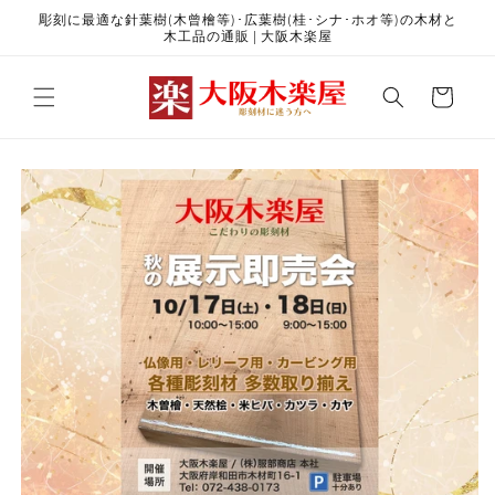
コンテ
彫刻に最適な針葉樹(木曾檜等)･広葉樹(桂･シナ･ホオ等)の木材と
ンツに
木工品の通販 | 大阪木楽屋
進む
カ
ー
ト