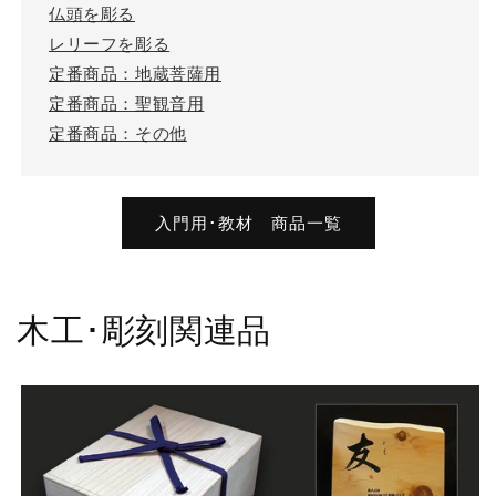
仏頭を彫る
レリーフを彫る
定番商品：地蔵菩薩用
定番商品：聖観音用
定番商品：その他
入門用･教材 商品一覧
木工･彫刻関連品