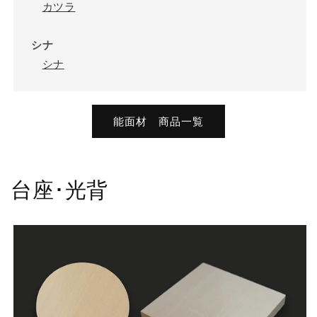
カツラ
シナ
シナ
能面材 商品一覧
台座･光背