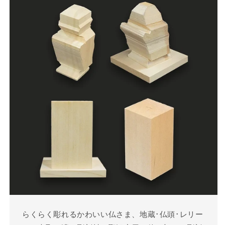
らくらく彫れるかわいい仏さま、地蔵･仏頭･レリー