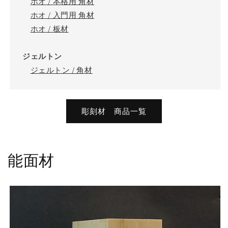
ホオ / 本格用 角材
ホオ / 入門用 角材
ホオ / 板材
ジェルトン
ジェルトン / 角材
彫刻材 商品一覧
能面材